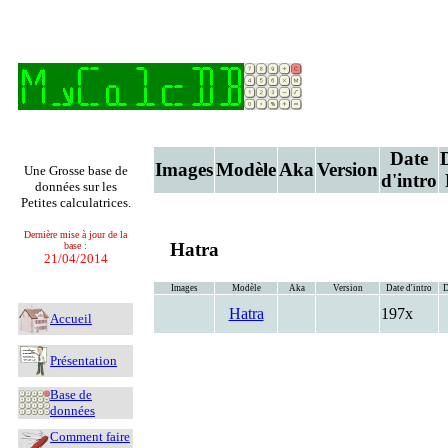
Date
Images
Modèle
Aka
Version
Une Grosse base de
d'intro
données sur les
Petites calculatrices.
Dernière mise à jour de la
Hatra
base :
21/04/2014
Images
Modèle
Aka
Version
Date d'intro
D
Hatra
197x
Accueil
Présentation
Base de
données
Comment faire