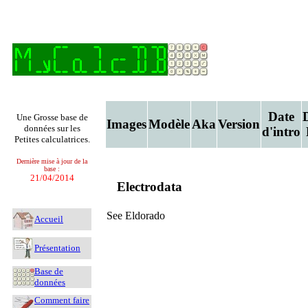
Date
Une Grosse base de
Images
Modèle
Aka
Version
données sur les
d'intro
Petites calculatrices.
Dernière mise à jour de la
base :
21/04/2014
Electrodata
See Eldorado
Accueil
Présentation
Base de
données
Comment faire