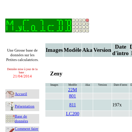
Date
Images
Modèle
Aka
Version
Une Grosse base de
d'intro
données sur les
Petites calculatrices.
Dernière mise à jour de la
Zeny
base :
21/04/2014
Images
Modèle
Aka
Version
Date d'intro
D
22M
Accueil
801
811
197x
Présentation
LC200
Base de
données
Comment faire