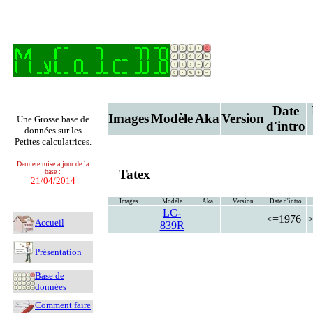
Date
Images
Modèle
Aka
Version
Une Grosse base de
d'intro
données sur les
Petites calculatrices.
Dernière mise à jour de la
Tatex
base :
21/04/2014
Images
Modèle
Aka
Version
Date d'intro
LC-
<=1976
Accueil
839R
Présentation
Base de
données
Comment faire