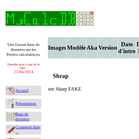
Date
Une Grosse base de
Images
Modèle
Aka
Version
données sur les
d'intro
Petites calculatrices.
Dernière mise à jour de la
base :
21/04/2014
Shrap
see Sharp FAKE
Accueil
Présentation
Base de
données
Comment faire
...