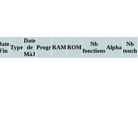
Date
Date
Nb
Nb
Type
de
Progr
RAM
ROM
Alpha
Fin
fonctions
touch
MàJ