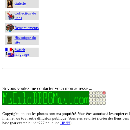
Galerie
Collection de
liens
Remerciements
Historique du
site
Switch
language
Si vous voulez me contacter voici mon adresse ...
Copyright : toutes les photos sont ma propriété. Vous êtes autorisé à les copier et 
internet, ou tout autre diffusion publique. Vous êtes autorisé à créer des liens vers
base (par example : id=777 pour une
HP-55
).