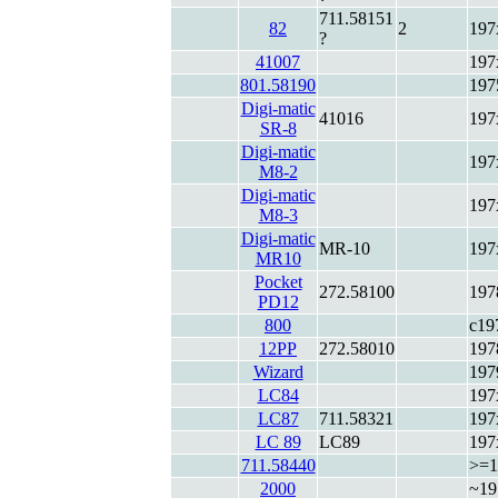
711.58151
82
2
197
?
41007
197
801.58190
197
Digi-matic
41016
197
SR-8
Digi-matic
197
M8-2
Digi-matic
197
M8-3
Digi-matic
MR-10
197
MR10
Pocket
272.58100
197
PD12
800
c19
12PP
272.58010
197
Wizard
197
LC84
197
LC87
711.58321
197
LC 89
LC89
197
711.58440
>=1
2000
~19