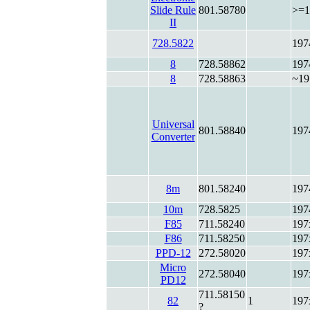
Slide Rule
801.58780
>=1
II
728.5822
197
8
728.58862
197
8
728.58863
~19
Universal
801.58840
197
Converter
8m
801.58240
197
10m
728.5825
197
F85
711.58240
197
F86
711.58250
197
PPD-12
272.58020
197
Micro
272.58040
197
PD12
711.58150
82
1
197
?