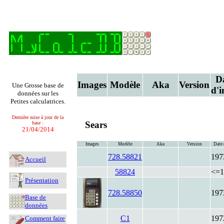
D
Images
Modèle
Aka
Version
Une Grosse base de
d'i
données sur les
Petites calculatrices.
Dernière mise à jour de la
Sears
base :
21/04/2014
Images
Modèle
Aka
Version
Date 
728.58821
197
Accueil
58824
<=1
Présentation
728.58850
197
Base de
données
C1
197
Comment faire