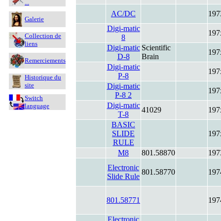
...
AC/DC
197
Galerie
Digi-matic
197
Collection de
8
liens
Digi-matic
Scientific
197
D-8
Brain
Remerciements
Digi-matic
197
P-8
Historique du
site
Digi-matic
197
P-8 2
Switch
Digi-matic
language
41029
197
T-8
BASIC
SLIDE
197
RULE
M8
801.58870
197
Electronic
801.58770
197
Slide Rule
801.58771
197
Electronic