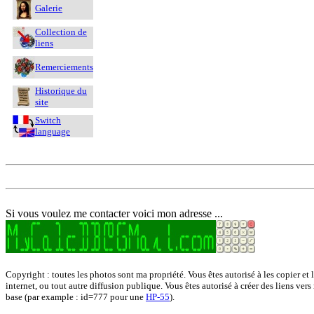
Galerie
Collection de
liens
Remerciements
Historique du
site
Switch
language
Si vous voulez me contacter voici mon adresse ...
Copyright : toutes les photos sont ma propriété. Vous êtes autorisé à les copier et 
internet, ou tout autre diffusion publique. Vous êtes autorisé à créer des liens vers
base (par example : id=777 pour une
HP-55
).