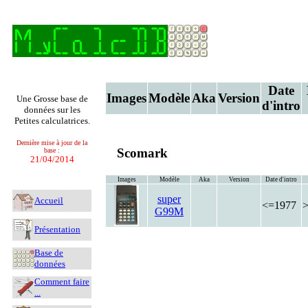
Date
Images
Modèle
Aka
Version
Une Grosse base de
d'intro
données sur les
Petites calculatrices.
Dernière mise à jour de la
Scomark
base :
21/04/2014
Images
Modèle
Aka
Version
Date d'intro
super
Accueil
<=1977
G99M
Présentation
Base de
données
Comment faire
...