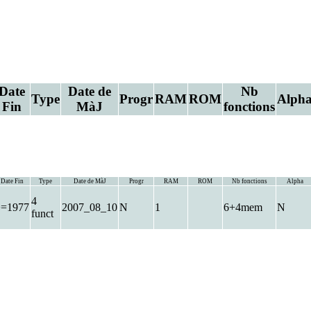
Date
Date de
Nb
Type
Progr
RAM
ROM
Alph
Fin
MàJ
fonctions
Date Fin
Type
Date de MàJ
Progr
RAM
ROM
Nb fonctions
Alpha
4
>=1977
2007_08_10
N
1
6+4mem
N
funct