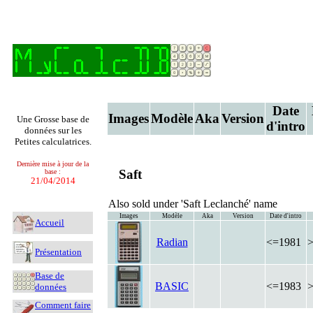
Date
Images
Modèle
Aka
Version
Une Grosse base de
d'intro
données sur les
Petites calculatrices.
Dernière mise à jour de la
Saft
base :
21/04/2014
Also sold under 'Saft Leclanché' name
Images
Modèle
Aka
Version
Date d'intro
Accueil
Radian
<=1981
Présentation
Base de
BASIC
<=1983
données
Comment faire