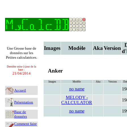
Images
Modèle
Aka
Version
Une Grosse base de
d'
données sur les
Petites calculatrices.
Dernière mise à jour de la
Anker
base :
21/04/2014
Images
Modèle
Aka
Version
Dat
no name
19
Accueil
MELODY -
19
Présentation
CALCULATOR
no name
19
Base de
données
Comment faire