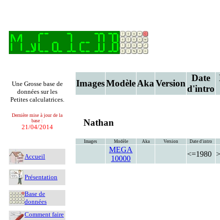
Date
Images
Modèle
Aka
Version
Une Grosse base de
d'intro
données sur les
Petites calculatrices.
Dernière mise à jour de la
Nathan
base :
21/04/2014
Images
Modèle
Aka
Version
Date d'intro
MEGA
<=1980
Accueil
10000
Présentation
Base de
données
Comment faire