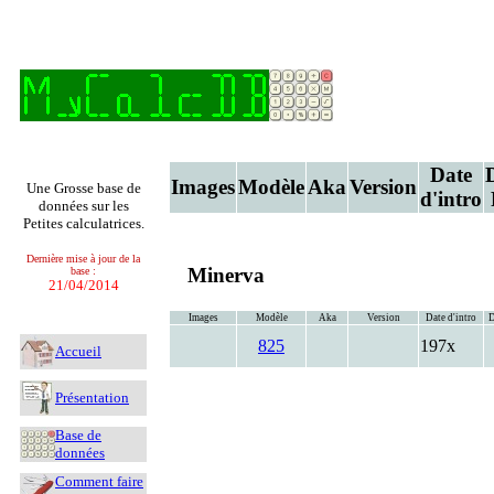
Date
Images
Modèle
Aka
Version
Une Grosse base de
d'intro
données sur les
Petites calculatrices.
Dernière mise à jour de la
Minerva
base :
21/04/2014
Images
Modèle
Aka
Version
Date d'intro
D
825
197x
Accueil
Présentation
Base de
données
Comment faire