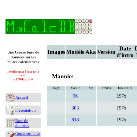
Date
Images
Modèle
Aka
Version
Une Grosse base de
d'intro
données sur les
Petites calculatrices.
Dernière mise à jour de la
Mannics
base :
21/04/2014
Images
Modèle
Aka
Version
Date d'intro
D
96
197x
Accueil
303
197x
Présentation
818
197x
Base de
données
Comment faire