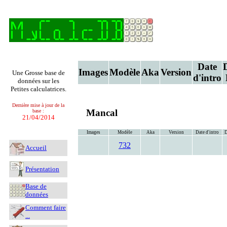
Date
Images
Modèle
Aka
Version
Une Grosse base de
d'intro
données sur les
Petites calculatrices.
Dernière mise à jour de la
Mancal
base :
21/04/2014
Images
Modèle
Aka
Version
Date d'intro
D
732
Accueil
Présentation
Base de
données
Comment faire
...