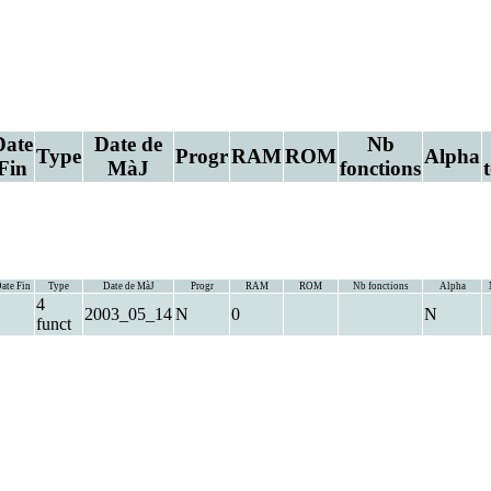
Date
Date de
Nb
Type
Progr
RAM
ROM
Alpha
Fin
MàJ
fonctions
ate Fin
Type
Date de MàJ
Progr
RAM
ROM
Nb fonctions
Alpha
4
2003_05_14
N
0
N
funct