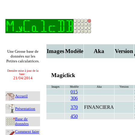
Images
Modèle
Aka
Version
Une Grosse base de
données sur les
Petites calculatrices.
Dernière mise à jour de la
Magiclick
base :
21/04/2014
Images
Modèle
Aka
Version
015
Accueil
306
370
FINANCIERA
Présentation
450
Base de
données
Comment faire