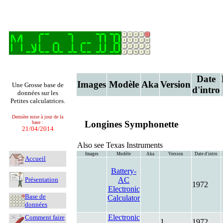
Date
Images
Modèle
Aka
Version
Une Grosse base de
d'intro
données sur les
Petites calculatrices.
Dernière mise à jour de la
Longines Symphonette
base :
21/04/2014
Also see Texas Instruments
Images
Modèle
Aka
Version
Date d'intro
Accueil
Battery-
Présentation
AC
1972
Electronic
Base de
Calculator
données
Electronic
Comment faire
1
1972