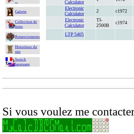
...
Calculator
Electronic
2
c1972
Galerie
Calculator
Electronic
TI-
Collection de
c1974
Calculator
2500B
liens
LTP 5405
Remerciements
Historique du
site
Switch
language
Si vous voulez me contacter