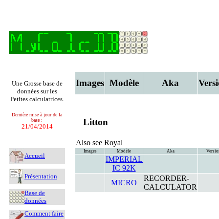
Images
Modèle
Aka
Vers
Une Grosse base de
données sur les
Petites calculatrices.
Dernière mise à jour de la
Litton
base :
21/04/2014
Also see Royal
Images
Modèle
Aka
Versio
Accueil
IMPERIAL
IC 92K
Présentation
RECORDER-
MICRO
CALCULATOR
Base de
données
Comment faire