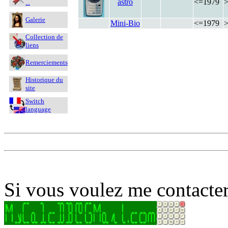
astro
<=1979
...
Galerie
Mini-Bio
<=1979
Collection de
liens
Remerciements
Historique du
site
Switch
language
Si vous voulez me contacter