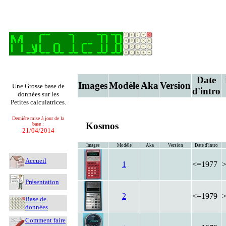
Date
Images
Modèle
Aka
Version
Une Grosse base de
d'intro
données sur les
Petites calculatrices.
Dernière mise à jour de la
Kosmos
base :
21/04/2014
Images
Modèle
Aka
Version
Date d'intro
Accueil
1
<=1977
Présentation
2
<=1979
Base de
données
Comment faire