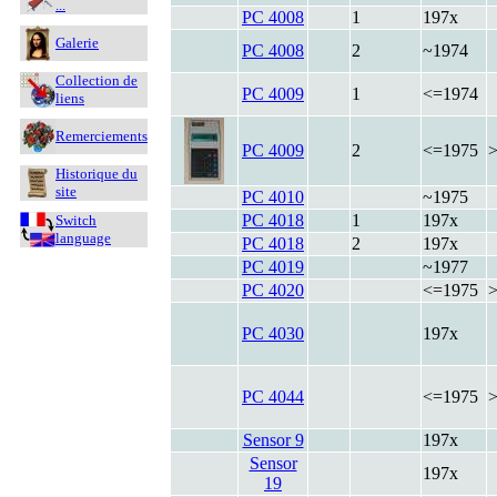
...
PC 4008
1
197x
Galerie
PC 4008
2
~1974
Collection de
PC 4009
1
<=1974
liens
Remerciements
PC 4009
2
<=1975
Historique du
site
PC 4010
~1975
PC 4018
1
197x
Switch
language
PC 4018
2
197x
PC 4019
~1977
PC 4020
<=1975
PC 4030
197x
PC 4044
<=1975
Sensor 9
197x
Sensor
197x
19