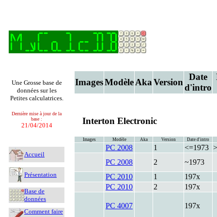
Date
Images
Modèle
Aka
Version
Une Grosse base de
d'intro
données sur les
Petites calculatrices.
Dernière mise à jour de la
Interton Electronic
base :
21/04/2014
Images
Modèle
Aka
Version
Date d'intro
PC 2008
1
<=1973
Accueil
PC 2008
2
~1973
Présentation
PC 2010
1
197x
PC 2010
2
197x
Base de
données
PC 4007
197x
Comment faire