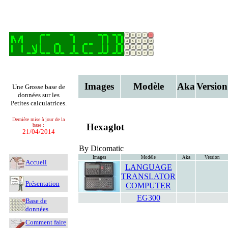
Images
Modèle
Aka
Version
Une Grosse base de
données sur les
Petites calculatrices.
Dernière mise à jour de la
Hexaglot
base :
21/04/2014
By Dicomatic
Images
Modèle
Aka
Version
Accueil
LANGUAGE
TRANSLATOR
Présentation
COMPUTER
EG300
Base de
données
Comment faire