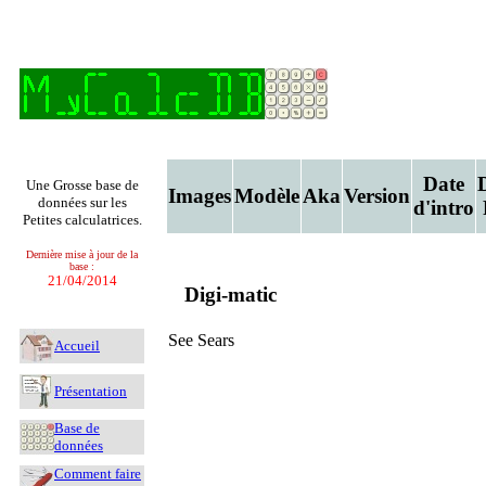
Date
Une Grosse base de
Images
Modèle
Aka
Version
données sur les
d'intro
Petites calculatrices.
Dernière mise à jour de la
base :
21/04/2014
Digi-matic
See Sears
Accueil
Présentation
Base de
données
Comment faire