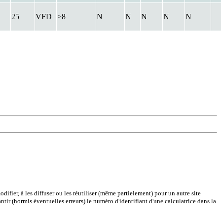
25
VFD
>8
N
N
N
N
N
difier, à les diffuser ou les réutiliser (même partielement) pour un autre site
antir (hormis éventuelles erreurs) le numéro d'identifiant d'une calculatrice dans la