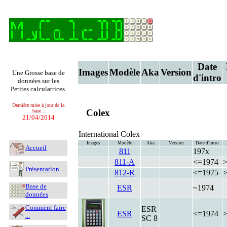
Date
Images
Modèle
Aka
Version
Une Grosse base de
d'intro
données sur les
Petites calculatrices.
Dernière mise à jour de la
Colex
base :
21/04/2014
International Colex
Images
Modèle
Aka
Version
Date d'intro
Accueil
811
197x
811-A
<=1974
Présentation
812-R
<=1975
Base de
ESR
~1974
données
Comment faire
ESR
ESR
<=1974
...
SC 8