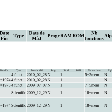
Date
Date de
Nb
Type
Progr
RAM
ROM
Alp
Fin
MàJ
fonctions
Date Fin
Type
Date de MàJ
Progr
RAM
ROM
Nb fonctions
Alp
4 funct
2010_02_28
N
1
5+2mem
N
>=1974
4 funct
2010_02_28
N
1
N
>=1975
4 funct
2009_07_07
N
1
7+5mem
N
Scientific
2009_12_29
N
1
18+mem
N
>=1974
Scientific
2009_12_29
N
1
18+mem
N