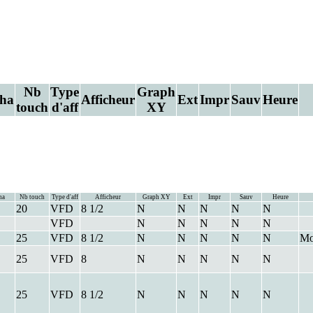
Nb
Type
Graph
ha
Afficheur
Ext
Impr
Sauv
Heure
M
touch
d'aff
XY
ha
Nb touch
Type d'aff
Afficheur
Graph XY
Ext
Impr
Sauv
Heure
20
VFD
8 1/2
N
N
N
N
N
VFD
N
N
N
N
N
25
VFD
8 1/2
N
N
N
N
N
Mo
25
VFD
8
N
N
N
N
N
25
VFD
8 1/2
N
N
N
N
N