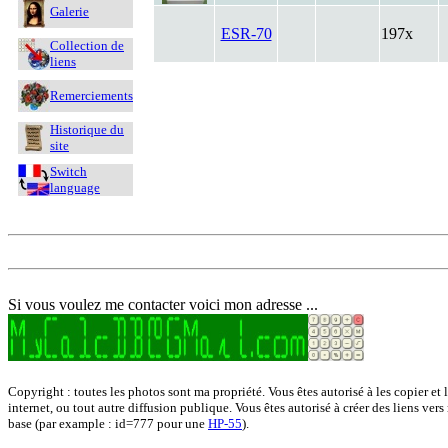
Galerie
ESR-70
197x
Collection de
liens
Remerciements
Historique du
site
Switch
language
Si vous voulez me contacter voici mon adresse ...
Copyright : toutes les photos sont ma propriété. Vous êtes autorisé à les copier et 
internet, ou tout autre diffusion publique. Vous êtes autorisé à créer des liens vers
base (par example : id=777 pour une
HP-55
).